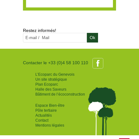
Restez informés!
Ok
Contacter le +33 (0)4 58 100 110
L’Ecoparc du Genevois
Un site stratégique
Plan Ecoparc
Halle des Saveurs
Bâtiment de l’écoconstruction
Espace Bien-être
Pôle tertiaire
Actualités
Contact
Mentions légales